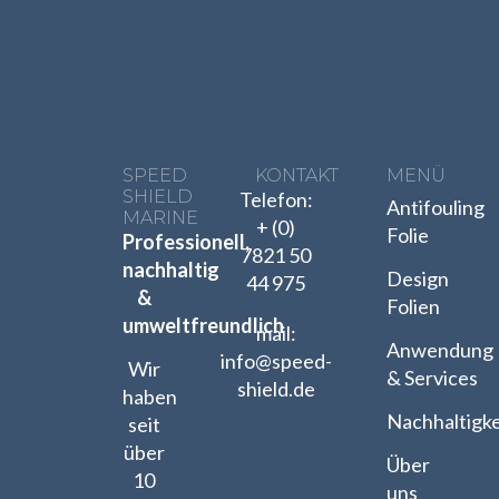
SPEED
KONTAKT
MENÜ
SHIELD
Telefon:
Antifouling
MARINE
+ (0)
Folie
Professionell,
7821 50
nachhaltig
Design
44 975
&
Folien
umweltfreundlich
mail:
Anwendung
info@speed-
Wir
& Services
shield.de
haben
Nachhaltigke
seit
über
Über
10
uns