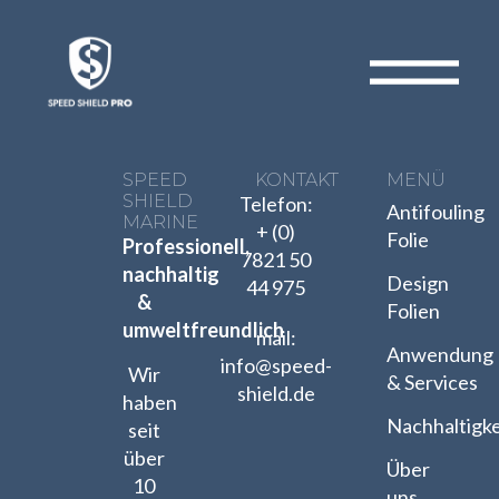
SPEED
KONTAKT
MENÜ
SHIELD
Telefon:
Antifouling
MARINE
+ (0)
Folie
Professionell,
7821 50
nachhaltig
Design
44 975
&
Folien
umweltfreundlich
mail:
Anwendung
info@speed-
Wir
& Services
shield.de
haben
Nachhaltigke
seit
über
Über
10
uns